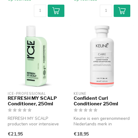
ICE-PROFESSIONAL
KEUNE
REFRESH MY SCALP
Confident Curl
Conditioner, 250ml
Conditioner 250ml
REFRESH MY SCALP
Keune is een gerenommeerd
producten voor intensieve
Nederlands merk in
hoofdhuid verzorging voor
professionele
€21,95
€18,95
alle haarty...
haarverzorging met ee...