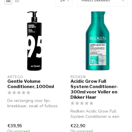
ARTEGO
REDKEN
Gentle Volume
Acidic Grow Full
Conditioner, 1000ml
System Conditioner-
300ml voor Voller en
Dikker Haar
De verzorging voor fijn,
breekbaar, zwak of futloos
haar._x000D_Gentle Volume
Redken Acidic Grow Full
95...
System Conditioner is een
lichte, verzorgende
€39,95
€22,90
conditione...
Op voorraad
Op voorraad