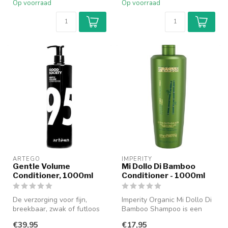
Op voorraad
Op voorraad
ARTEGO
IMPERITY
Gentle Volume
Mi Dollo Di Bamboo
Conditioner, 1000ml
Conditioner - 1000ml
De verzorging voor fijn,
Imperity Organic Mi Dollo Di
breekbaar, zwak of futloos
Bamboo Shampoo is een
haar._x000D_Gentle Volume
optimaal verzorgende
€39,95
€17,95
95...
shampoo ...