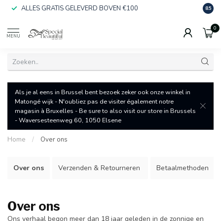
ALLES GRATIS GELEVERD BOVEN €100
SNEL
8.5
0
MENU
Als je al eens in Brussel bent bezoek zeker ook onze winkel in
Matongé wijk - N'oubliez pas de visiter également notre
magasin à Bruxelles - Be sure to also visit our store in Brussels
- Waversesteenweg 60, 1050 Elsene
Home
/
Over ons
Over ons
Verzenden & Retourneren
Betaalmethoden
Over ons
Ons verhaal begon meer dan 18 jaar geleden in de zonnige en