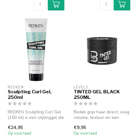
REDKEN
LEVEL3
Sculpting Curl Gel,
TINTED GEL BLACK
250ml
250ML
REDKEN Sculpting Curl Gel
Bedek grijs haar direct, voeg
(150 ml) is een stylinggel die
volume, textuur en een
speciaal is ontwikkeld ...
sterke hold toe aan je
€24,95
€9,95
dage...
Op voorraad
Op voorraad