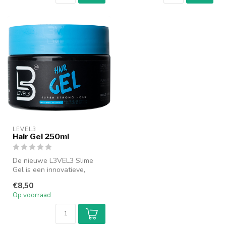
LEVEL3
Hair Gel 250ml
De nieuwe L3VEL3 Slime
Gel is een innovatieve,
professionele haargel
€8,50
ontwikkeld ...
Op voorraad