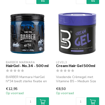
BARBER MARMARA
LEVEL3
HairGel - No.34 - 500 ml
Cream Hair Gel 500ml
BARBER Marmara HairGel
Voedende Crèmegel met
N°34 biedt sterke fixatie en
Vitamine B5 – Medium Size
glans voor een perfecte
500ml
€12,95
€8,50
kaps...
Op voorraad
Op voorraad
Voedende crèmegel die de ...