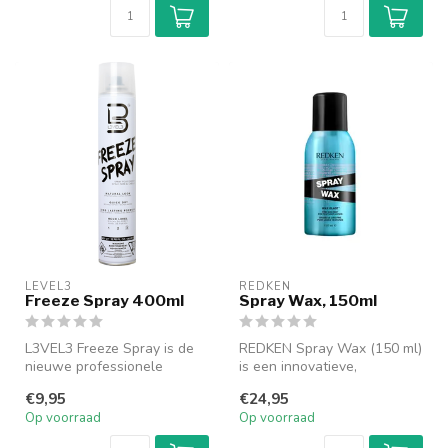
LEVEL3
REDKEN
Freeze Spray 400ml
Spray Wax, 150ml
L3VEL3 Freeze Spray is de
REDKEN Spray Wax (150 ml)
nieuwe professionele
is een innovatieve,
haarspray met een sterke
lichtgewicht stylingwax in
€9,95
€24,95
hold die...
sprayvo...
Op voorraad
Op voorraad