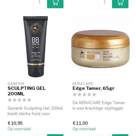
GENERIK
KERACARE
SCULPTING GEL
Edge Tamer, 65gr
200ML
De KERACARE Edge Tamer
Generik Sculpting Gel 200ml
is een krachtige stylinggel
biedt sterke hold voor
die speciaal is ontwikkeld
perfecte styling. Creëer
om...
€10,95
€11,00
defi...
Op voorraad
Op voorraad