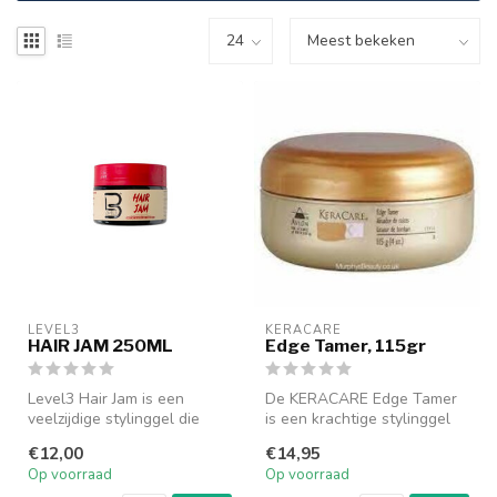
LEVEL3
KERACARE
HAIR JAM 250ML
Edge Tamer, 115gr
Level3 Hair Jam is een
De KERACARE Edge Tamer
veelzijdige stylinggel die
is een krachtige stylinggel
zorgt voor een sterke hold
die speciaal is ontwikkeld
€12,00
€14,95
en ...
om...
Op voorraad
Op voorraad