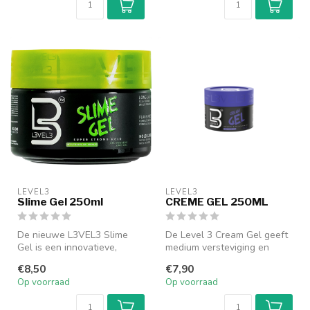
LEVEL3
LEVEL3
Slime Gel 250ml
CREME GEL 250ML
De nieuwe L3VEL3 Slime
De Level 3 Cream Gel geeft
Gel is een innovatieve,
medium versteviging en
professionele haargel
volume, de hele dag lang.
€8,50
€7,90
ontwikkeld ...
Deze...
Op voorraad
Op voorraad