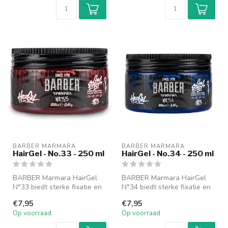
BARBER MARMARA
BARBER MARMARA
HairGel - No.33 - 250 ml
HairGel - No.34 - 250 ml
BARBER Marmara HairGel
BARBER Marmara HairGel
N°33 biedt sterke fixatie en
N°34 biedt sterke fixatie en
glans voor een perfecte
glans voor een perfecte
€7,95
€7,95
kaps...
kaps...
Op voorraad
Op voorraad