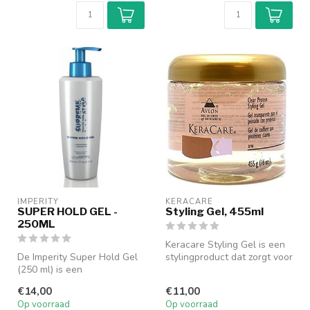
IMPERITY
KERACARE
SUPER HOLD GEL -
Styling Gel, 455ml
250ML
Keracare Styling Gel is een
De Imperity Super Hold Gel
stylingproduct dat zorgt voor
(250 ml) is een
langdurige controle en...
professionele gel die zorgt
€14,00
€11,00
voor een ...
Op voorraad
Op voorraad