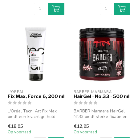
L'ORÉAL
BARBER MARMARA
Fix Max, Force 6, 200 ml
HairGel - No.33 - 500 ml
L'Oréal Tecni Art Fix Max
BARBER Marmara HairGel
biedt een krachtige hold
N°33 biedt sterke fixatie en
voor langdurige styling. Met
glans voor een perfecte
€18,95
€12,95
...
kaps...
Op voorraad
Op voorraad