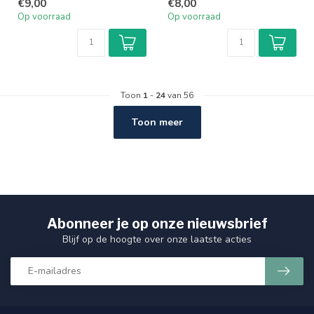
€9,00
€8,00
Scal...
Het is de ultiem...
Op voorraad
Op voorraad
Toon
1
-
24
van 56
Toon meer
Abonneer je op onze nieuwsbrief
Blijf op de hoogte over onze laatste acties