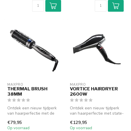
MAXPRO
MAXPRO
THERMAL BRUSH
VORTICE HAIRDRYER
38MM
2600W
Ontdek een nieuw tijdperk
Ontdek een nieuw tijdperk
van haarperfectie met de
van haarperfectie met state-
Max Pro Thermal Brush, een
of-the-art haardroger. Max...
€79,95
€129,95
re...
Op voorraad
Op voorraad