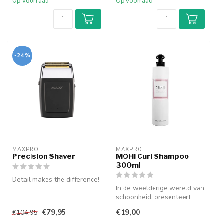
Op voorraad
Op voorraad
-24%
MAXPRO
MAXPRO
Precision Shaver
MOHI Curl Shampoo
300ml
Detail makes the difference!
In de weelderige wereld van
Besteed aandacht aan het
schoonheid, presenteert
kleinste detail met de M...
MOHI met trots de Curl
€79,95
€19,00
€104,95
Shamp...