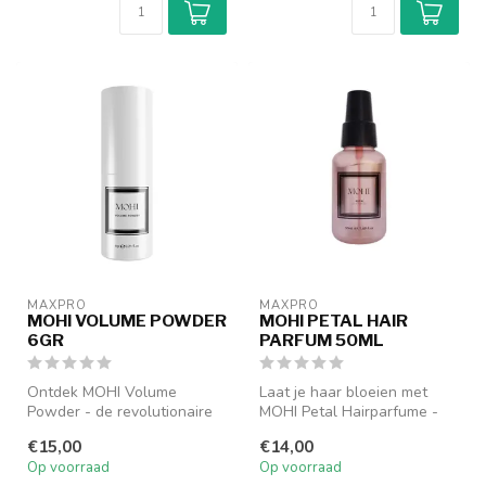
MAXPRO
MAXPRO
MOHI VOLUME POWDER
MOHI PETAL HAIR
6GR
PARFUM 50ML
Ontdek MOHI Volume
Laat je haar bloeien met
Powder - de revolutionaire
MOHI Petal Hairparfume -
volumepoeder met directe
De geheime sleutel tot
€15,00
€14,00
werking, ...
betover...
Op voorraad
Op voorraad