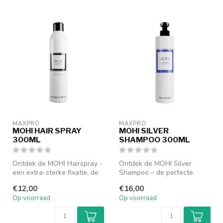
MAXPRO
MAXPRO
MOHI HAIR SPRAY
MOHI SILVER
300ML
SHAMPOO 300ML
Ontdek de MOHI Hairspray -
Ontdek de MOHI Silver
een extra-sterke fixatie, de
Shampoo – de perfecte
ultieme oplossing voor h...
oplossing voor het
€12,00
€16,00
neutraliseren van...
Op voorraad
Op voorraad