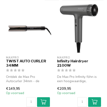
MAXPRO
MAXPRO
TWIST AUTO CURLER
Infinity Hairdryer
34MM
2100W
Ontdek de Max Pro
De Max Pro Infinity föhn is
Autocurler 34mm - de
een hoogwaardige,
innovatieve haarstyling tool
revolutionaire haardroger
€149,95
€209,95
die een blij...
die je l...
Op voorraad
Op voorraad