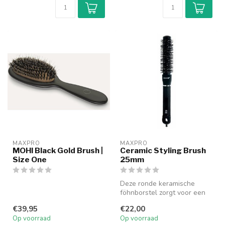
MAXPRO
MAXPRO
MOHI Black Gold Brush |
Ceramic Styling Brush
Size One
25mm
Deze ronde keramische
föhnborstel zorgt voor een
geweldig natuurlijk volume
€39,95
€22,00
in c...
Op voorraad
Op voorraad