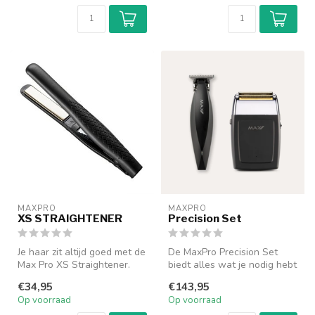
MAXPRO
MAXPRO
XS STRAIGHTENER
Precision Set
Je haar zit altijd goed met de
De MaxPro Precision Set
Max Pro XS Straightener.
biedt alles wat je nodig hebt
Deze compacte stijltang ...
voor nauwkeurige en
€34,95
€143,95
profes...
Op voorraad
Op voorraad