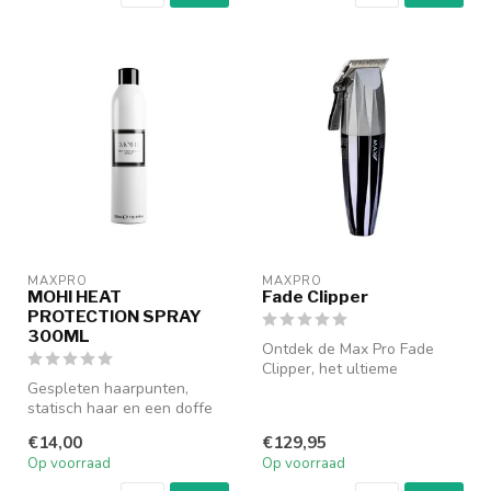
MAXPRO
MAXPRO
MOHI HEAT
Fade Clipper
PROTECTION SPRAY
300ML
Ontdek de Max Pro Fade
Clipper, het ultieme
Gespleten haarpunten,
verzorgingsinstrument voor
statisch haar en een doffe
de modern...
gloed zijn allemaal verleden
€14,00
€129,95
ti...
Op voorraad
Op voorraad