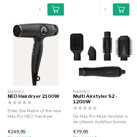
MAXPRO
MAXPRO
NEO Hairdryer 2100W
Multi Airstyler S2 -
1200W
Enter the Matrix of the new
Max Pro NEO Hairdryer.
De Max Pro Multi Airstyler is
de ultieme multifunctionele
Deze professionele föhn
haarstylingtool voor d...
€249,95
€79,95
maak...