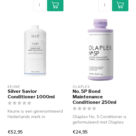
KEUNE
OLAPLEX
Silver Savior
No. 5P Bond
Conditioner 1000ml
Maintenance
Conditioner 250ml
Keune is een gerenommeerd
Nederlands merk in
Olaplex No. 5 Conditioner is
professionele
geformuleerd met Olaplex
haarverzorging met ee...
Bond Building Chemistry. H...
€52,95
€24,95