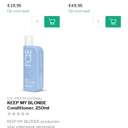
ml, neutraliseert ong...
voor alle blonde haren
€19,95
€49,95
zowel...
Op voorraad
Op voorraad
ICE-PROFESSIONAL
KEEP MY BLONDE
Conditioner, 250ml
KEEP MY BLONDE producten
voor intensieve verzorging