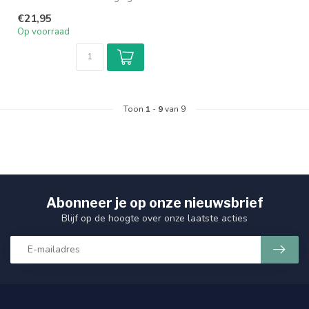
voor alle blonde haren
€21,95
zowel...
Op voorraad
Toon
1
-
9
van 9
Abonneer je op onze nieuwsbrief
Blijf op de hoogte over onze laatste acties