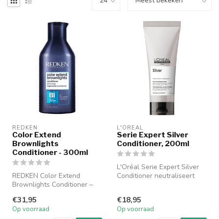
REDKEN
L'ORÉAL
Color Extend
Serie Expert Silver
Brownlights
Conditioner, 200ml
Conditioner - 300ml
L'Oréal Serie Expert Silver
REDKEN Color Extend
Conditioner neutraliseert
Brownlights Conditioner –
ongewenste gele en oranje
300 ml is een
...
€31,95
€18,95
kleurcorrigerende co...
Op voorraad
Op voorraad