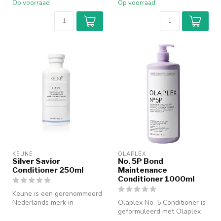
Op voorraad
Op voorraad
KEUNE
OLAPLEX
Silver Savior
No. 5P Bond
Conditioner 250ml
Maintenance
Conditioner 1000ml
Keune is een gerenommeerd
Nederlands merk in
Olaplex No. 5 Conditioner is
professionele
geformuleerd met Olaplex
haarverzorging met ee...
Bond Building Chemistry. H...