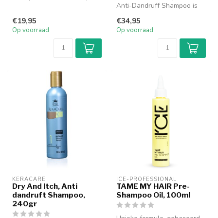
ml) is speciaal ontwikkeld
Anti-Dandruff Shampoo is
om zich...
speciaal ontwikkeld voor de
€19,95
€34,95
ge...
Op voorraad
Op voorraad
KERACARE
ICE-PROFESSIONAL
Dry And Itch, Anti
TAME MY HAIR Pre-
dandruft Shampoo,
Shampoo Oil, 100ml
240gr