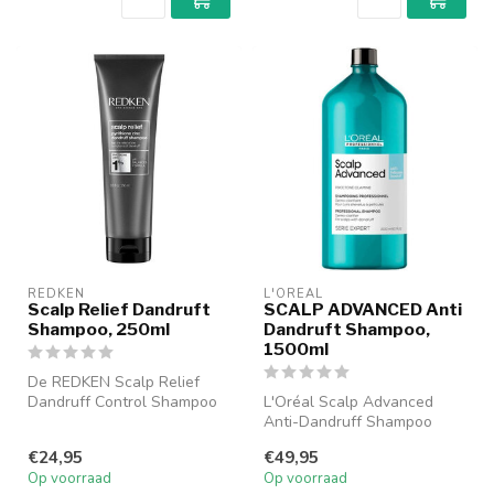
REDKEN
L'ORÉAL
Scalp Relief Dandruft
SCALP ADVANCED Anti
Shampoo, 250ml
Dandruft Shampoo,
1500ml
De REDKEN Scalp Relief
Dandruff Control Shampoo
L'Oréal Scalp Advanced
(250 ml) is speciaal
Anti-Dandruff Shampoo
ontwikkeld ...
biedt een krachtige
€24,95
€49,95
oplossing tegen...
Op voorraad
Op voorraad