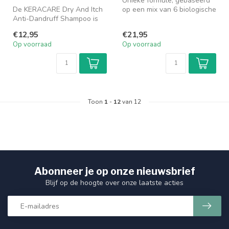
Unieke formule, gebaseerd
De KERACARE Dry And Itch
op een mix van 6 biologische
Anti-Dandruff Shampoo is
oliën, hydrateert & voedt...
speciaal ontwikkeld voor de
€12,95
€21,95
ge...
Op voorraad
Op voorraad
Toon
1
-
12
van 12
Abonneer je op onze nieuwsbrief
Blijf op de hoogte over onze laatste acties