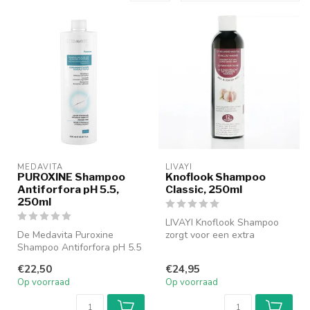
MEDAVITA
LIVAYI
PUROXINE Shampoo
Knoflook Shampoo
Antiforfora pH 5.5,
Classic, 250ml
250ml
LIVAYI Knoflook Shampoo
De Medavita Puroxine
zorgt voor een extra
Shampoo Antiforfora pH 5.5
stimulerend effect voor
(250ml) is een milde, maar
langzaam gr...
€22,50
€24,95
effec...
Op voorraad
Op voorraad