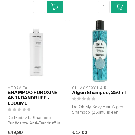
MEDAVITA
OH MY SEXY HAIR
SHAMPOO PUROXINE
Algen Shampoo, 250ml
ANTI-DANDRUFF -
1000ML
De Oh My Sexy Hair Algen
Shampoo (250ml) is een
De Medavita Shampoo
luxe shampoo die speciaal is
Purificante Anti-Dandruff is
ont...
een effectieve shampoo die
€49,90
€17,00
spec...