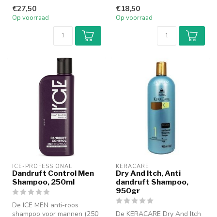
biedt een krachtige
biedt een krachtige
€27,50
€18,50
oplossing tegen...
oplossing tegen...
Op voorraad
Op voorraad
ICE-PROFESSIONAL
KERACARE
Dandruft Control Men
Dry And Itch, Anti
Shampoo, 250ml
dandruft Shampoo,
950gr
De ICE MEN anti-roos
shampoo voor mannen (250
De KERACARE Dry And Itch