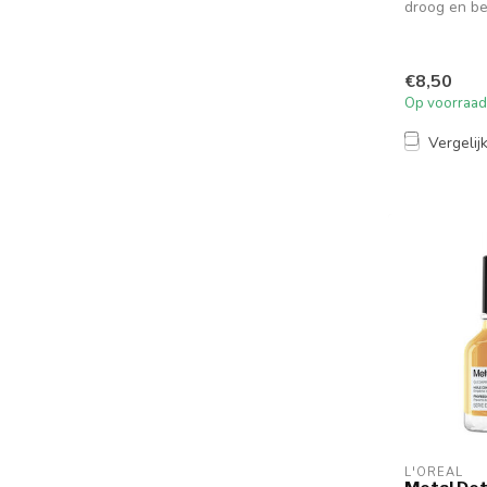
droog en b
verzorgt, g
verzacht,...
€8,50
Op voorraad
Vergelij
L'ORÉAL