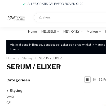
ALLES GRATIS GELEVERD BOVEN €100
Home
MEUBELS
MEN ONLY
Merken
Als je al eens in Brussel bent bezoek zeker ook onze winkel in Matong
Elsene
Home
/
Styling
/
SERUM / ELIXER
SERUM / ELIXER
32
P
Categorieën
Styling
WAX
GEL