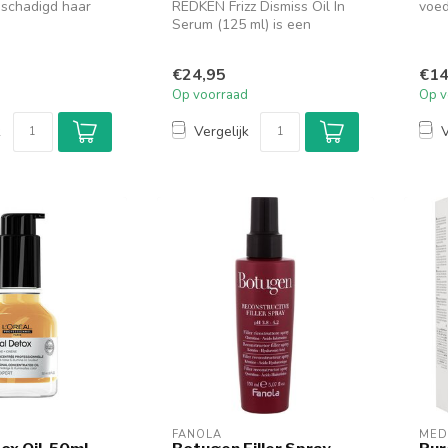
eschadigd haar
REDKEN Frizz Dismiss Oil In
voed
lad maakt en
Serum (125 ml) is een
terw
veelzijdig haarserum dat
speci...
€24,95
€14
Op voorraad
Op v
k
Vergelijk
V
FANOLA
MED