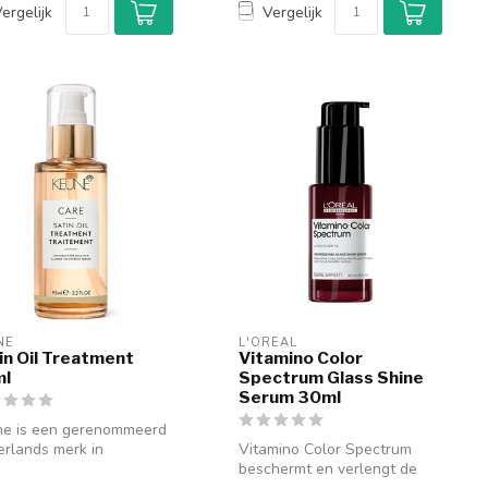
ergelijk
Vergelijk
NE
L'ORÉAL
in Oil Treatment
Vitamino Color
ml
Spectrum Glass Shine
Serum 30ml
ne is een gerenommeerd
rlands merk in
Vitamino Color Spectrum
essionele haarverzorging
beschermt en verlengt de