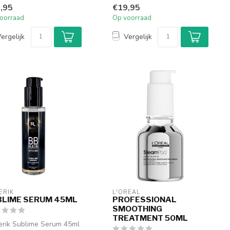
ee...
levensduur van gekleurd
,95
€19,95
haar. V...
oorraad
Op voorraad
ergelijk
Vergelijk
ERIK
L'ORÉAL
BLIME SERUM 45ML
PROFESSIONAL
SMOOTHING
TREATMENT 50ML
rik Sublime Serum 45ml