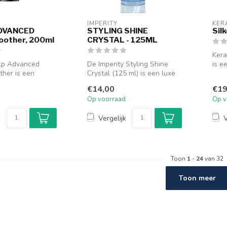
IMPERITY
KER
DVANCED
STYLING SHINE
Sil
oother, 200ml
CRYSTAL - 125ML
Kera
alp Advanced
De Imperity Styling Shine
is e
ther is een
Crystal (125 ml) is een luxe
ontw
verzorging voor
haarstylingproduct dat de...
€14,00
€19
Op voorraad
Op v
k
Vergelijk
V
Toon
1
-
24
van 32
Toon meer