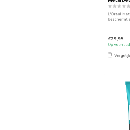
Metal Det
L'Oréal Met
beschermt e
haar, vermi
geef...
€29,95
Op voorraad
Vergelij