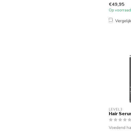
6ml ampulle
€49,95
intensieve b
Op voorraad
Vergelij
LEVEL3
Hair Ser
Voedend ha