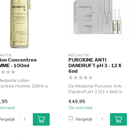
AVITA
MEDAVITA
ion Concentree
PUROXINE ANTI
ME - 100ml
DANDRUFT pH 3 - 12 X
6ml
edavita Lotion
centree Homme 100ml is
De Medavita Puroxine Anti-
intensieve behandeling
Dandruff pH 3 (12 x 6ml) is
aal...
een intensieve behandeling...
,95
€49,95
oorraad
Op voorraad
ergelijk
Vergelijk