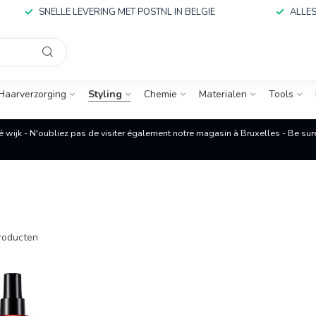
SNELLE LEVERING MET POSTNL IN BELGIE
ALLES
Haarverzorging
Styling
Chemie
Materialen
Tools
é wijk - N'oubliez pas de visiter également notre magasin à Bruxelles - Be su
roducten