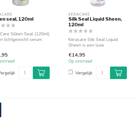
ACARE
KERACARE
ken seal, 120ml
Silk Seal Liquid Sheen,
120ml
Care Silken Seal (120ml)
en lichtgewicht serum
Keracare Silk Seal Liquid
orpen om je haar glad...
Sheen is een luxe
haarproduct dat je haar een
,95
€14,95
prachtig...
oorraad
Op voorraad
ergelijk
Vergelijk