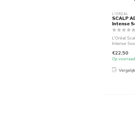
L'ORÉAL
SCALP A
Intense S
L'Oréal Sc
Intense Soo
kalmerende 
€22,50
de hoof...
Op voorraad
Vergelij