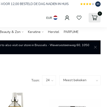
 VOOR 12,00 BESTELD DE DAG NADIEN IN HUIS
8.5
0
EUR
Beauty & Zon
Keratine
Herstel
PARFUME
re to also visit our store in Brussels - Waversesteenweg 60, 1050
Toon: