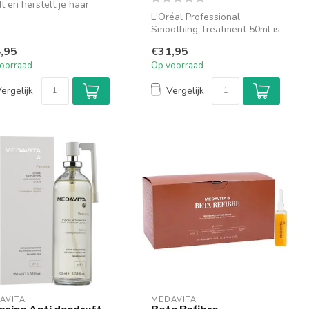
t en herstelt je haar
ijl het een zijdezachte...
L'Oréal Professional
Smoothing Treatment 50ml is
een intensieve verzorging
,95
€31,95
voor ...
oorraad
Op voorraad
ergelijk
Vergelijk
AVITA
MEDAVITA