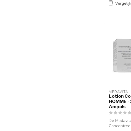
Vergelij
MEDAVITA
Lotion C
HOMME - 
Ampuls
De Medavita
Concentree