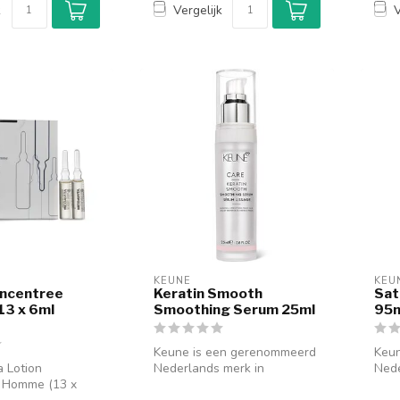
k
Vergelijk
V
KEUNE
KEU
oncentree
Keratin Smooth
Sat
13 x 6ml
Smoothing Serum 25ml
95
Keune is een gerenommeerd
Keu
 Lotion
Nederlands merk in
Nede
 Homme (13 x
professionele haarverzorging
prof