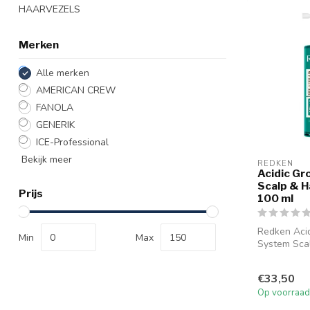
HAARVEZELS
Merken
Alle merken
AMERICAN CREW
FANOLA
GENERIK
ICE-Professional
Bekijk meer
REDKEN
Acidic Gr
Scalp & H
Prijs
100 ml
Redken Acid
Min
Max
System Sca
is een licht
s...
€33,50
Op voorraad