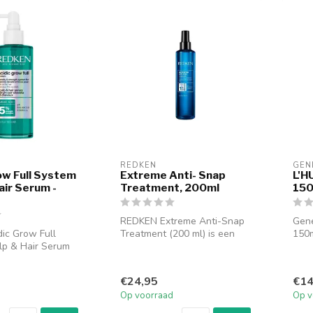
REDKEN
GEN
ow Full System
Extreme Anti- Snap
L'H
air Serum -
Treatment, 200ml
15
REDKEN Extreme Anti-Snap
Gene
ic Grow Full
Treatment (200 ml) is een
150m
lp & Hair Serum
krachtig product dat
besc
gewicht leave-in
speciaal...
€24,95
€14
Op voorraad
Op v