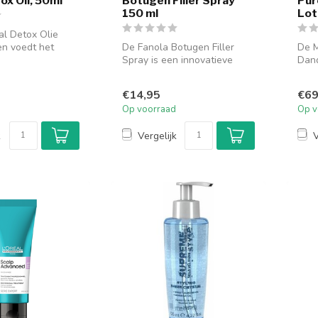
ox Oil, 50ml
Botugen Filler Spray
Pur
150 ml
Lot
al Detox Olie
n voedt het
De Fanola Botugen Filler
De M
ndert kroezen en
Spray is een innovatieve
Dand
leave-in behandeling,
een 
speciaal...
...
€14,95
€69
Op voorraad
Op v
k
Vergelijk
V