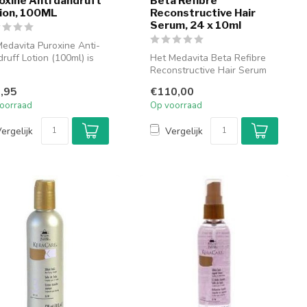
oxine Anti dandruft
Beta Refibre
ion, 100ML
Reconstructive Hair
Serum, 24 x 10ml
edavita Puroxine Anti-
ruff Lotion (100ml) is
Het Medavita Beta Refibre
effectieve behandeling
Reconstructive Hair Serum
(24 x 10ml) is een intensiev...
,95
€110,00
oorraad
Op voorraad
ergelijk
Vergelijk