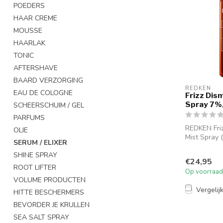
POEDERS
HAAR CREME
MOUSSE
HAARLAK
TONIC
AFTERSHAVE
BAARD VERZORGING
REDKEN
EAU DE COLOGNE
Frizz Dism
Spray 7%
SCHEERSCHUIM / GEL
PARFUMS
REDKEN Friz
OLIE
Mist Spray 
SERUM / ELIXER
ultralichte a
SHINE SPRAY
€24,95
ROOT LIFTER
Op voorraad
VOLUME PRODUCTEN
Vergelij
HITTE BESCHERMERS
BEVORDER JE KRULLEN
SEA SALT SPRAY