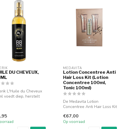
ERIK
MEDAVITA
UILE DU CHEVEUX,
Lotion Concentree Anti
0ML
Hair Loss Kit (Lotion
Concentree 100ml,
Tonic 100ml)
rik L'Huile du Cheveux
l voedt diep, herstelt
hadigd haar en geeft e...
De Medavita Lotion
Concentree Anti Hair Loss Kit
(Lotion Concentree 100ml,
,95
€67,00
Tonic...
oorraad
Op voorraad