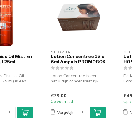
MEDAVITA
MED
iss Oil Mist En
Lotion Concentree 13 x
Lot
, 125ml
6ml Ampuls PROMOBOX
HOM
z Dismiss Oil
Lotion Concentrée is een
De M
(125 ml) is een
natuurlijk concentraat rijk
Con
nti-pluis olie ...
aan ingrediënten met
een 
planta...
speci
€79,00
€49
Op voorraad
Op v
k
Vergelijk
V