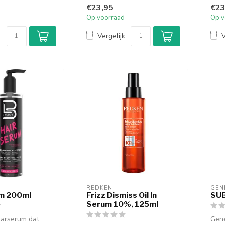
n) is een
met ee...
met 
€23,95
€23
ehand...
Op voorraad
Op v
k
Vergelijk
V
REDKEN
GEN
um 200ml
Frizz Dismiss Oil In
SU
Serum 10%, 125ml
arserum dat
Gene