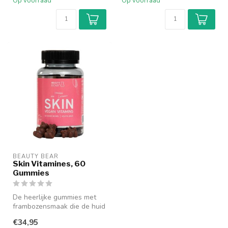
Op voorraad
Op voorraad
BEAUTY BEAR
Skin Vitamines, 60
Gummies
De heerlijke gummies met
frambozensmaak die de huid
en Cermiden versterken en
€34,95
on...