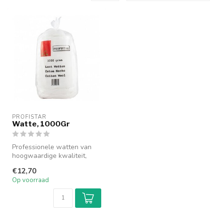
PROFISTAR
Watte, 1000Gr
Professionele watten van
hoogwaardige kwaliteit,
perfect geschikt voor
€12,70
diverse s...
Op voorraad