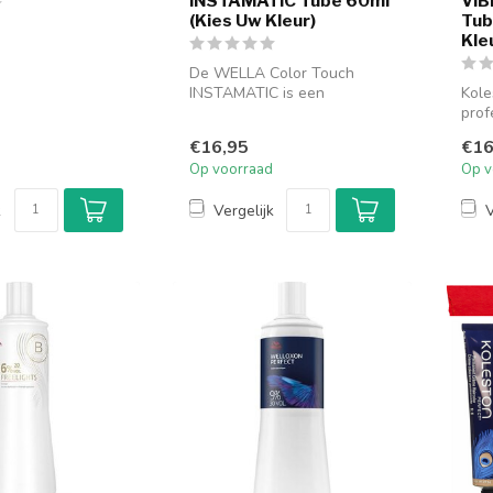
INSTAMATIC Tube 60ml
VIB
(Kies Uw Kleur)
Tub
Kle
De WELLA Color Touch
INSTAMATIC is een
Kole
professionele semi-
prof
permanente haarkleurin...
haar
€16,95
€16
Op voorraad
Op v
k
Vergelijk
V