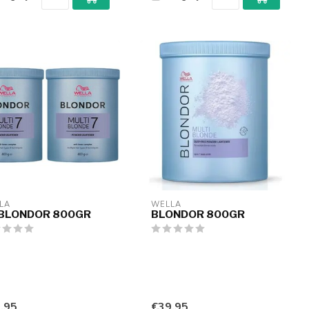
LA
WELLA
 BLONDOR 800GR
BLONDOR 800GR
,95
€39,95