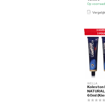
Op voorraad
Vergelij
WELLA
Koleston
NATURALS
60ml (Kie