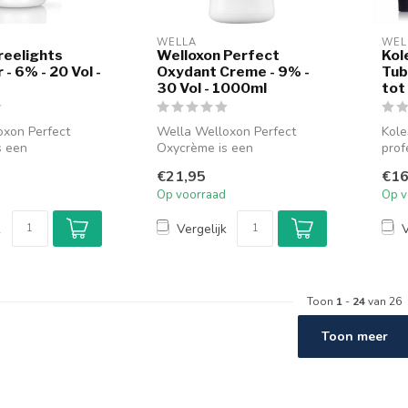
WELLA
WEL
reelights
Welloxon Perfect
Kol
- 6% - 20 Vol -
Oxydant Creme - 9% -
Tub
30 Vol - 1000ml
tot
oxon Perfect
Wella Welloxon Perfect
Kole
s een
Oxycrème is een
prof
le
professionele
haar
€21,95
€16
roxide-
waterstofperoxide-
Op voorraad
Op v
ontwikkel...
k
Vergelijk
V
Toon
1
-
24
van 26
Toon meer