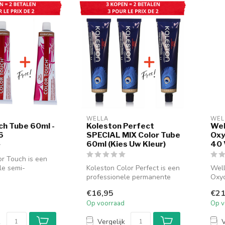
WELLA
WEL
ch Tube 60ml -
Koleston Perfect
Wel
6
SPECIAL MIX Color Tube
Oxy
60ml (Kies Uw Kleur)
40 
r Touch is een
le semi-
Koleston Color Perfect is een
Well
haarkleuring die
professionele permanente
Oxyc
haarkleuring die staat vo...
prof
€16,95
€21
wate
Op voorraad
Op v
ontw
k
Vergelijk
V