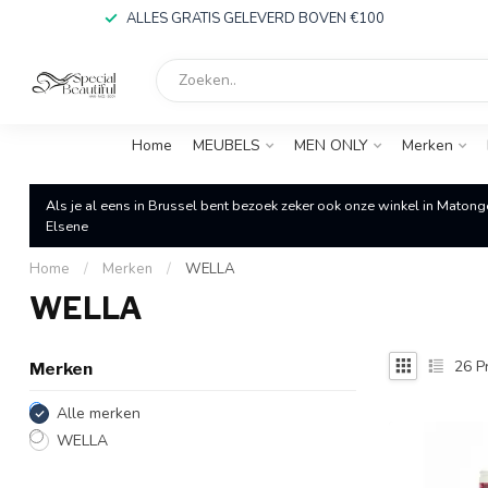
ALLES GRATIS GELEVERD BOVEN €100
Home
MEUBELS
MEN ONLY
Merken
Als je al eens in Brussel bent bezoek zeker ook onze winkel in Matong
Elsene
Home
/
Merken
/
WELLA
WELLA
26
P
Merken
Alle merken
WELLA