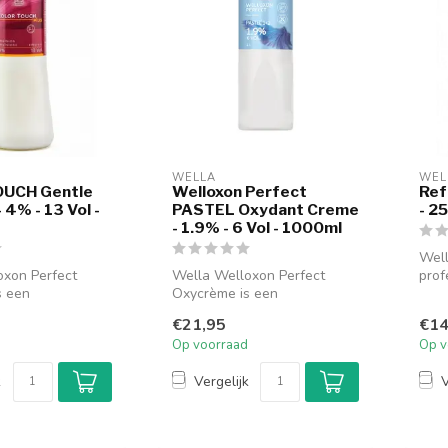
WELLA
WEL
UCH Gentle
Welloxon Perfect
Ref
 4% - 13 Vol -
PASTEL Oxydant Creme
- 2
- 1.9% - 6 Vol - 1000ml
Well
oxon Perfect
Wella Welloxon Perfect
prof
s een
Oxycrème is een
haar
le
professionele
hoof
€21,95
€14
roxide-
waterstofperoxide-
Op voorraad
Op v
ontwikkel...
k
Vergelijk
V