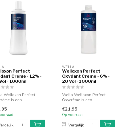
LA
WELLA
loxon Perfect
Welloxon Perfect
dant Creme - 12% -
Oxydant Creme - 6% -
Vol - 1000ml
20 Vol - 1000ml
a Welloxon Perfect
Wella Welloxon Perfect
rème is een
Oxycrème is een
essionele
professionele
,95
€21,95
rstofperoxide-
waterstofperoxide-
oorraad
Op voorraad
ikkel...
ontwikkel...
ergelijk
Vergelijk