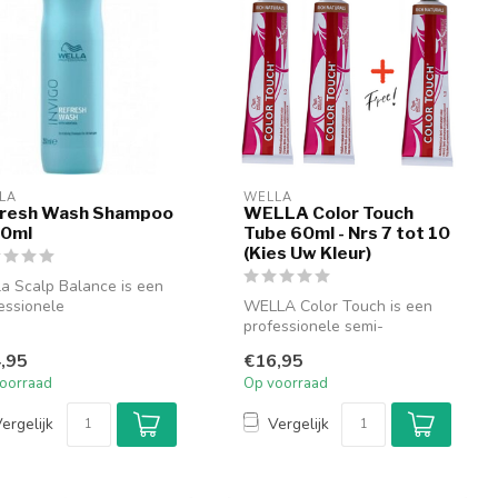
LA
WELLA
resh Wash Shampoo
WELLA Color Touch
50ml
Tube 60ml - Nrs 7 tot 10
(Kies Uw Kleur)
a Scalp Balance is een
essionele
WELLA Color Touch is een
verzorgingslijn die de
professionele semi-
dhuid ve...
permanente haarkleuring die
,95
€16,95
zorgt vo...
oorraad
Op voorraad
ergelijk
Vergelijk