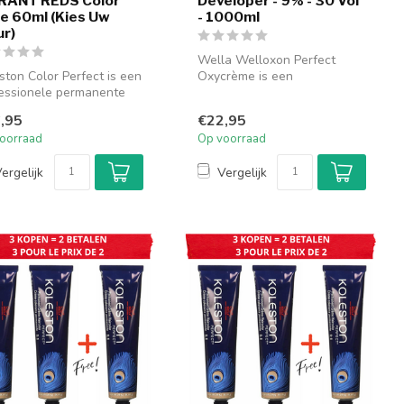
RANT REDS Color
Developer - 9% - 30 Vol
e 60ml (Kies Uw
- 1000ml
ur)
Wella Welloxon Perfect
ston Color Perfect is een
Oxycrème is een
essionele permanente
professionele
kleuring die staat vo...
waterstofperoxide-
,95
€22,95
ontwikkel...
oorraad
Op voorraad
ergelijk
Vergelijk