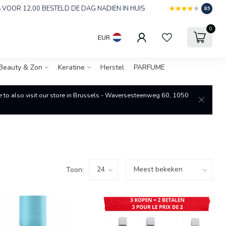
 VOOR 12,00 BESTELD DE DAG NADIEN IN HUIS
8.5
0
EUR
Beauty & Zon
Keratine
Herstel
PARFUME
re to also visit our store in Brussels - Waversesteenweg 60, 1050
Toon: