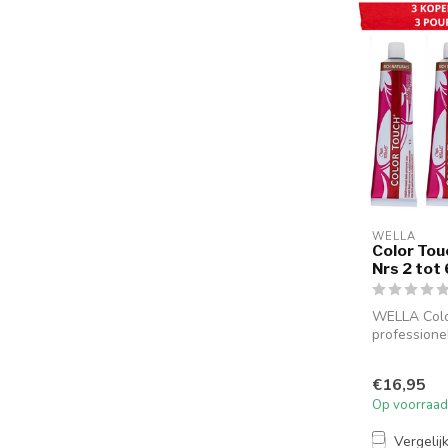
WELLA
Color Tou
Nrs 2 tot 
WELLA Colo
professione
permanente 
zorgt vo...
€16,95
Op voorraad
Vergelij