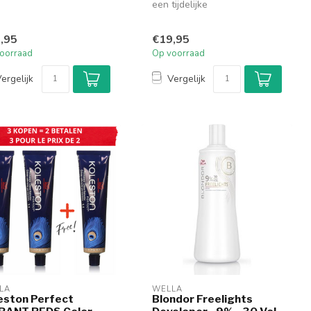
verzorgingslijn die de
een tijdelijke
dhuid ve...
kleuraanbrengende maskers
om je kleur t...
,95
€19,95
oorraad
Op voorraad
ergelijk
Vergelijk
LA
WELLA
eston Perfect
Blondor Freelights