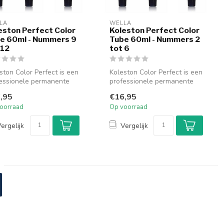
LA
WELLA
eston Perfect Color
Koleston Perfect Color
e 60ml - Nummers 9
Tube 60ml - Nummers 2
 12
tot 6
ston Color Perfect is een
Koleston Color Perfect is een
essionele permanente
professionele permanente
kleuring die staat vo...
haarkleuring die staat vo...
,95
€16,95
oorraad
Op voorraad
ergelijk
Vergelijk