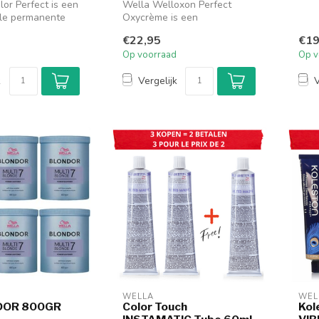
lor Perfect is een
Wella Welloxon Perfect
haar
ele permanente
Oxycrème is een
hoof
 die staat vo...
professionele
€22,95
€19
waterstofperoxide-
Op voorraad
Op v
ontwikkel...
k
Vergelijk
V
WELLA
WEL
NDOR 800GR
Color Touch
Kol