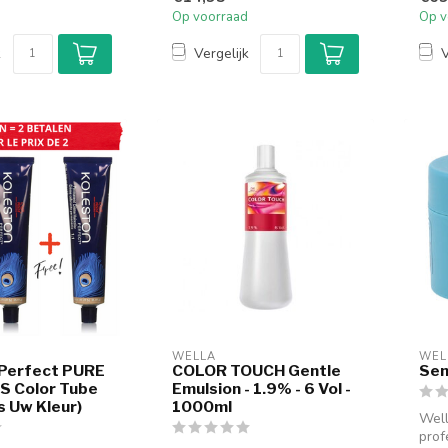
hoofdhuid ve...
Op voorraad
Op v
k
Vergelijk
V
WELLA
WEL
 Perfect PURE
COLOR TOUCH Gentle
Sen
 Color Tube
Emulsion - 1.9% - 6 Vol -
s Uw Kleur)
1000ml
Well
prof