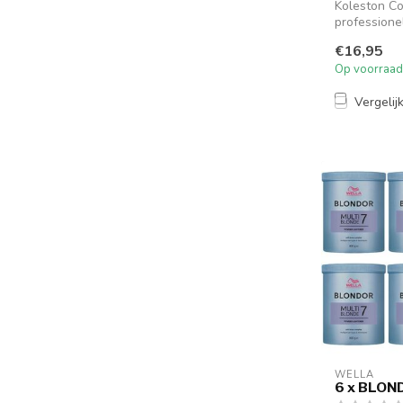
Koleston Co
profession
haarkleuring
€16,95
Op voorraad
Vergelij
WELLA
6 x BLO