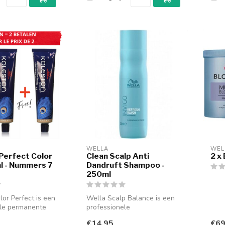
WELLA
WEL
Perfect Color
Clean Scalp Anti
2 x
l - Nummers 7
Dandruft Shampoo -
250ml
lor Perfect is een
Wella Scalp Balance is een
ele permanente
professionele
 die staat vo...
haarverzorgingslijn die de
€14,95
€69