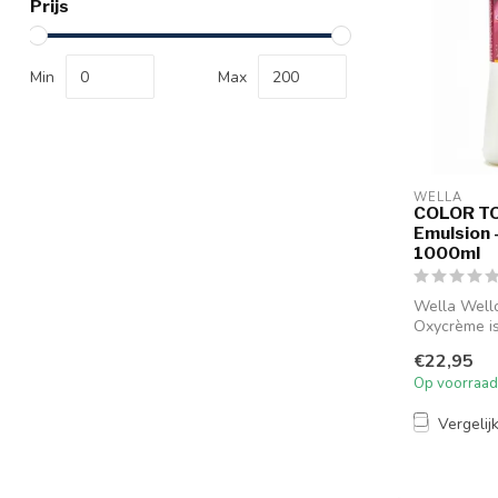
Prijs
Min
Max
WELLA
COLOR TO
Emulsion -
1000ml
Wella Well
Oxycrème i
professione
€22,95
waterstofpe
Op voorraad
ontwikkel...
Vergelij