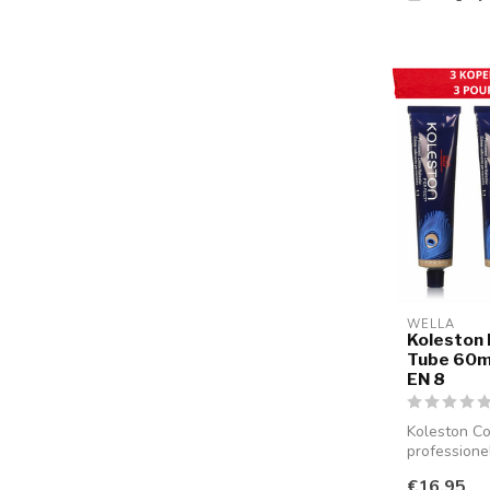
WELLA
Koleston 
Tube 60m
EN 8
Koleston Co
profession
haarkleuring
€16,95