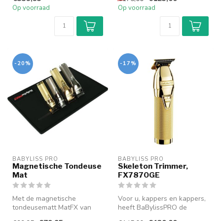
ontwikkel...
Op voorraad
Op voorraad
-20%
-17%
BABYLISS PRO
BABYLISS PRO
Magnetische Tondeuse
Skeleton Trimmer,
Mat
FX7870GE
Met de magnetische
Voor u, kappers en kappers,
tondeusematt MatFX van
heeft BaBylissPRO de
BaBylissPRO kunnen
SKELETONFX - FX7870RE