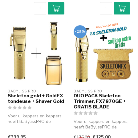
-29%
BABYLISS PRO
BABYLISS PRO
Skeleton gold + GoldFX
DUO PACK Skeleton
tondeuse + Shaver Gold
Trimmer, FX7870GE +
GRATIS BLADE
Voor u, kappers en kappers,
heeft BaBylissPRO de
Voor u, kappers en kappers,
SKELETONFX - FX7870RE
heeft BaBylissPRO de
ontwikkel...
SKELETONFX - FX7870RE
€339,95
€125,00
€175,00