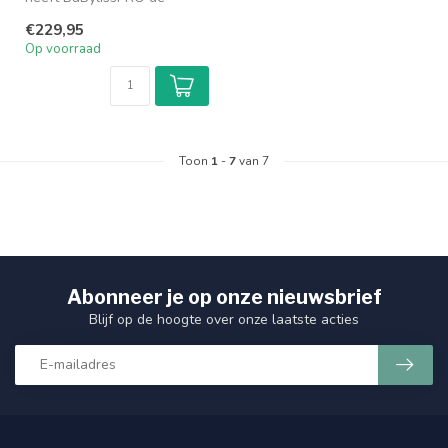
SKELETONFX - FX7870RE
€229,95
ontwikkel...
Op voorraad
Toon
1
-
7
van 7
Abonneer je op onze nieuwsbrief
Blijf op de hoogte over onze laatste acties