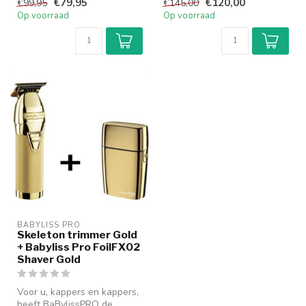
€79,95
€120,00
€99,95
€145,00
tondeuses en trimme...
ontwikkel...
Op voorraad
Op voorraad
BABYLISS PRO
Skeleton trimmer Gold
+ Babyliss Pro FoilFX02
Shaver Gold
Voor u, kappers en kappers,
heeft BaBylissPRO de