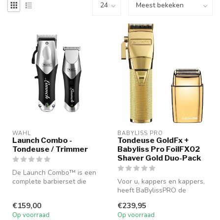
WAHL
BABYLISS PRO
Launch Combo -
Tondeuse GoldFx +
Tondeuse / Trimmer
Babyliss Pro FoilFX02
Shaver Gold Duo-Pack
De Launch Combo™ is een
complete barbierset die
Voor u, kappers en kappers,
maximale vrijheid biedt
heeft BaBylissPRO de
dankzij ...
SKELETONFX - FX7870RE
€159,00
€239,95
ontwikkel...
Op voorraad
Op voorraad