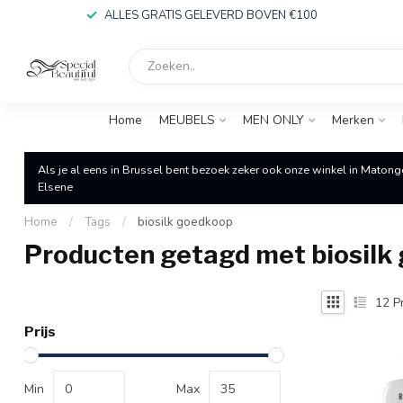
ALLES GRATIS GELEVERD BOVEN €100
Home
MEUBELS
MEN ONLY
Merken
Als je al eens in Brussel bent bezoek zeker ook onze winkel in Matong
Elsene
Home
/
Tags
/
biosilk goedkoop
Producten getagd met biosilk
12
P
Prijs
Min
Max