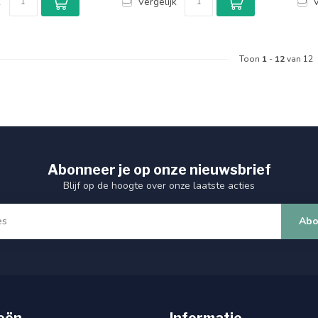
k
Vergelijk
V
Toon
1
-
12
van 12
Abonneer je op onze nieuwsbrief
Blijf op de hoogte over onze laatste acties
Abo
eën
Informatie