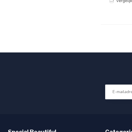
Vergelij
Special Beautiful
Categori