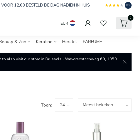
 VOOR 12,00 BESTELD DE DAG NADIEN IN HUIS
8.5
0
EUR
Beauty & Zon
Keratine
Herstel
PARFUME
re to also visit our store in Brussels - Waversesteenweg 60, 1050
Toon: