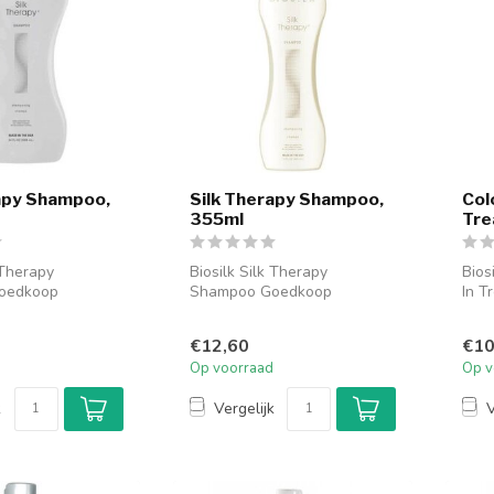
apy Shampoo,
Silk Therapy Shampoo,
Col
355ml
Tre
 Therapy
Biosilk Silk Therapy
Bios
oedkoop
Shampoo Goedkoop
In T
line. Biosilk Silk
bestellen online. Biosilk Silk
Bios
...
Therapy Sha...
I...
€12,60
€10
Op voorraad
Op v
k
Vergelijk
V