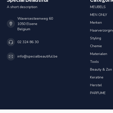
A short description
MEUBELS
MEN ONLY
Waversesteenweg 60
Merken
1050 Elsene
Belgium
Haarverzorgin
Styling
02 324 86 30
Chemie
Materialen
info@specialbeautiful.be
Tools
Beauty & Zon
Keratine
Herstel
PARFUME