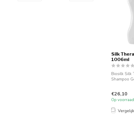
Silk Ther
1006ml
Biosilk Silk
Shampoo G
bestellen on
Therapy Sha
€26,10
Op voorraad
Vergelij