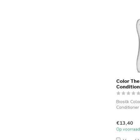
Color Th
Condition
Biosilk Col
Conditione
online, Bio
Conditi...
€13,40
Op voorraad