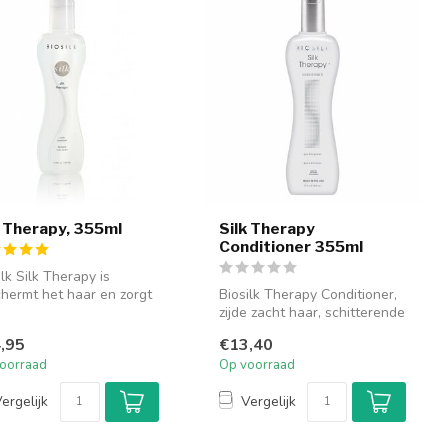
k Therapy, 355ml
Silk Therapy
Conditioner 355ml
ilk Silk Therapy is
hermt het haar en zorgt
Biosilk Therapy Conditioner,
 een schitterende
zijde zacht haar, schitterende
....
glans. Biosilk Thera...
,95
€13,40
oorraad
Op voorraad
ergelijk
Vergelijk