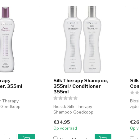
erapy
Silk Therapy Shampoo,
Sil
er, 355ml
355ml / Conditioner
Con
355ml
or Therapy
Bios
r Goedkoop
Biosilk Silk Therapy
zijd
Silk Color Therapy
Shampoo Goedkoop
glan
bestellen online. Biosilk Silk
€34,95
€26
Therapy Sha...
Op voorraad
Op v