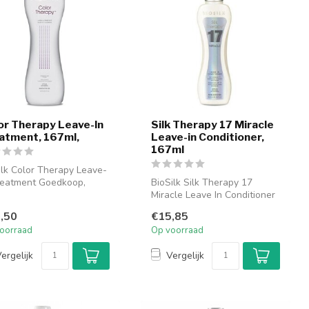
or Therapy Leave-In
Silk Therapy 17 Miracle
atment, 167ml,
Leave-in Conditioner,
167ml
ilk Color Therapy Leave-
reatment Goedkoop,
BioSilk Silk Therapy 17
ilk Color Therapy Leave-
Miracle Leave In Conditioner
heeft een verzorgende
,50
€15,85
werki...
oorraad
Op voorraad
ergelijk
Vergelijk