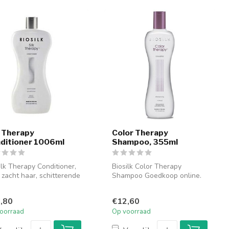
k Therapy
Color Therapy
ditioner 1006ml
Shampoo, 355ml
ilk Therapy Conditioner,
Biosilk Color Therapy
e zacht haar, schitterende
Shampoo Goedkoop online.
s. Biosilk Thera...
Biosilk Color Therapy
Shampoo bes...
,80
€12,60
oorraad
Op voorraad