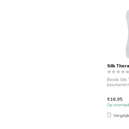
Silk Ther
Biosilk Silk
beschermt h
voor een sc
glans....
€16,95
Op voorraad
Vergelij