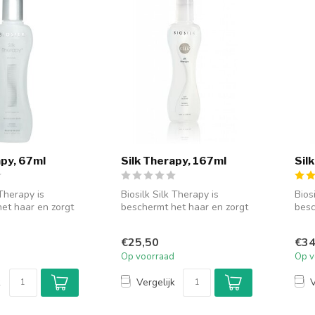
apy, 67ml
Silk Therapy, 167ml
Sil
 Therapy is
Biosilk Silk Therapy is
Bios
et haar en zorgt
beschermt het haar en zorgt
besc
hitterende
voor een schitterende
voor
glans....
glans
€25,50
€34
Op voorraad
Op v
k
Vergelijk
V