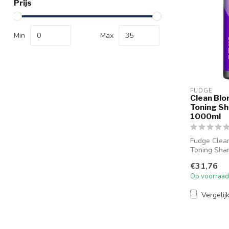
Prijs
Min
Max
FUDGE
Clean Blo
Toning S
1000ml
Fudge Clean
Toning Sha
ongewenste 
€31,76
Fudge C...
Op voorraad
Vergelij