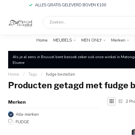
ALLES GRATIS GELEVERD BOVEN €100
Home
MEUBELS
MEN ONLY
Merken
Als je al eens in Brussel bent bezoek zeker ook onze winkel in Matong
Elsene
Home
/
Tags
/
fudge bestellen
Producten getagd met fudge b
2
Pro
Merken
Alle merken
FUDGE