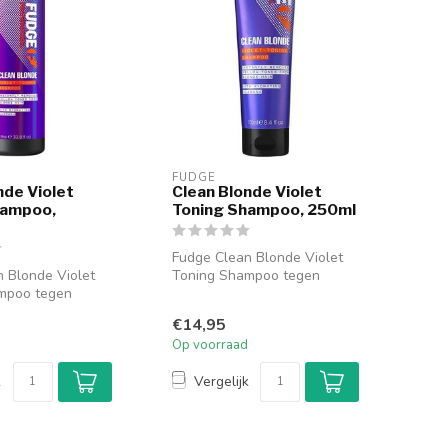
FUDGE
nde Violet
Clean Blonde Violet
hampoo,
Toning Shampoo, 250ml
Fudge Clean Blonde Violet
 Blonde Violet
Toning Shampoo tegen
mpoo tegen
ongewenste tinten. Bestel
tinten. Bestel
Fudge C...
€14,95
Op voorraad
k
Vergelijk