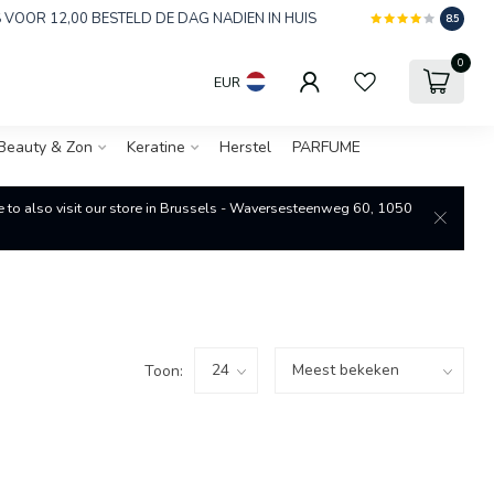
 VOOR 12,00 BESTELD DE DAG NADIEN IN HUIS
8.5
0
EUR
Beauty & Zon
Keratine
Herstel
PARFUME
re to also visit our store in Brussels - Waversesteenweg 60, 1050
Toon: