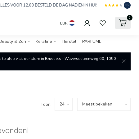
 VOOR 12,00 BESTELD DE DAG NADIEN IN HUIS
8.5
0
EUR
Beauty & Zon
Keratine
Herstel
PARFUME
re to also visit our store in Brussels - Waversesteenweg 60, 1050
Toon:
evonden!