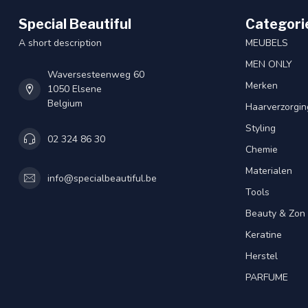
Special Beautiful
Categori
A short description
MEUBELS
MEN ONLY
Waversesteenweg 60
Merken
1050 Elsene
Belgium
Haarverzorgin
Styling
02 324 86 30
Chemie
Materialen
info@specialbeautiful.be
Tools
Beauty & Zon
Keratine
Herstel
PARFUME