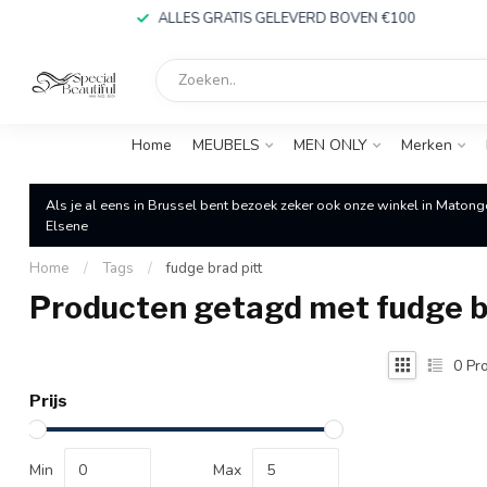
ALLES GRATIS GELEVERD BOVEN €100
Home
MEUBELS
MEN ONLY
Merken
Als je al eens in Brussel bent bezoek zeker ook onze winkel in Matong
Elsene
Home
/
Tags
/
fudge brad pitt
Producten getagd met fudge b
0
Pro
Prijs
Min
Max