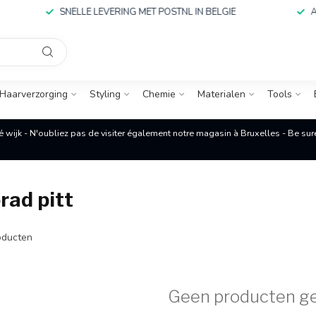
SNELLE LEVERING MET POSTNL IN BELGIE
ALLES
Haarverzorging
Styling
Chemie
Materialen
Tools
é wijk - N'oubliez pas de visiter également notre magasin à Bruxelles - Be su
rad pitt
ducten
Geen producten g