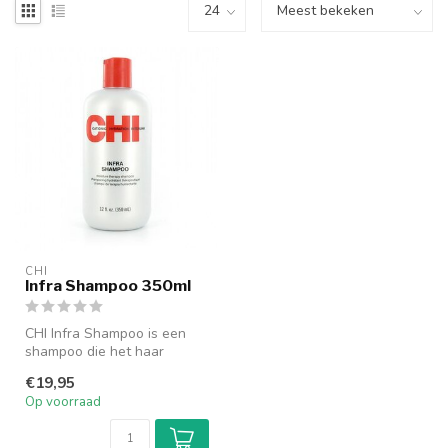
CHI
Infra Shampoo 350ml
CHI Infra Shampoo is een
shampoo die het haar
hydrateert en verzorgt. CHI
€19,95
Infra ...
Op voorraad