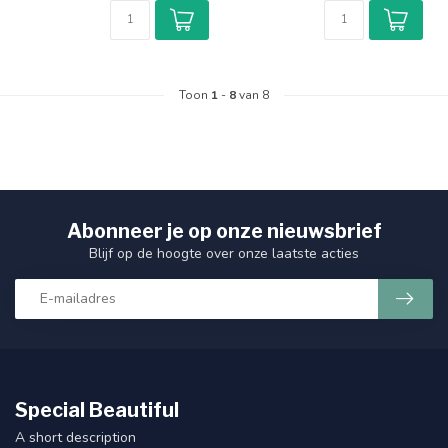
Toon
1
-
8
van 8
Abonneer je op onze nieuwsbrief
Blijf op de hoogte over onze laatste acties
Special Beautiful
A short description