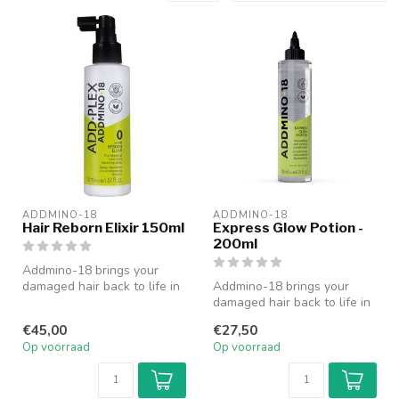
ADDMINO-18
ADDMINO-18
Hair Reborn Elixir 150ml
Express Glow Potion -
200ml
Addmino-18 brings your
damaged hair back to life in
Addmino-18 brings your
only 4 minutes! Het
damaged hair back to life in
nieuwste...
only 4 minutes! Het
€45,00
€27,50
nieuwste...
Op voorraad
Op voorraad