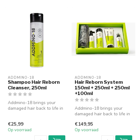
ADDMINO-18
ADDMINO-18
Shampoo Hair Reborn
Hair Reborn System
Cleanser, 250ml
150ml + 250ml + 250ml
+100ml
Addmino-18 brings your
damaged hair back to life in
Addmino-18 brings your
only 4 minutes! Het
damaged hair back to life in
nieuwste...
only 4 minutes! Het
€25,99
€149,95
nieuwste...
Op voorraad
Op voorraad