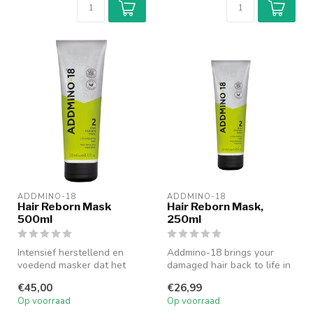
ADDMINO-18
ADDMINO-18
Hair Reborn Mask
Hair Reborn Mask,
500ml
250ml
Intensief herstellend en
Addmino-18 brings your
voedend masker dat het
damaged hair back to life in
haar diep hydrateert en
only 4 minutes! Het
€45,00
€26,99
voorkomt...
nieuwste...
Op voorraad
Op voorraad