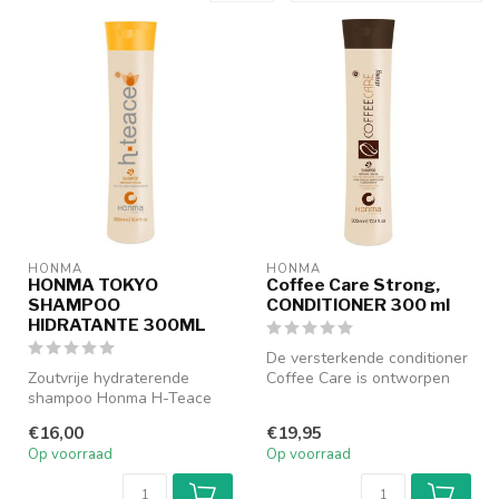
HONMA
HONMA
HONMA TOKYO
Coffee Care Strong,
SHAMPOO
CONDITIONER 300 ml
HIDRATANTE 300ML
De versterkende conditioner
Zoutvrije hydraterende
Coffee Care is ontworpen
shampoo Honma H-Teace
voor vrouwen die hun haar
Hidratante Shampoo is
i...
€16,00
€19,95
ontwikkeld om...
Op voorraad
Op voorraad