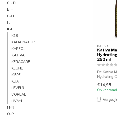
C - D
E-F
G-H
I-J
K-L
K18
KALIA NATURE
KATIVA
KAREOL
Kativa M
Hydrating
KATIVA
250 ml
KERACARE
KEUNE
De Kativa 
KIEPE
Hydrating C
250ml is o
KUAF
€14,95
droog en be
LEVEL3
Op voorraad
L'OREAL
Vergelij
LIVAYI
M-N
O-P