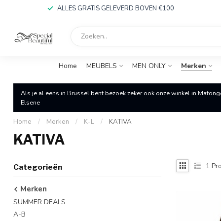
ALLES GRATIS GELEVERD BOVEN €100
Home
MEUBELS
MEN ONLY
Merken
Als je al eens in Brussel bent bezoek zeker ook onze winkel in Matong
Elsene
Home
/
Merken
/
K-L
/
KATIVA
KATIVA
1
Pro
Categorieën
Merken
SUMMER DEALS
A-B