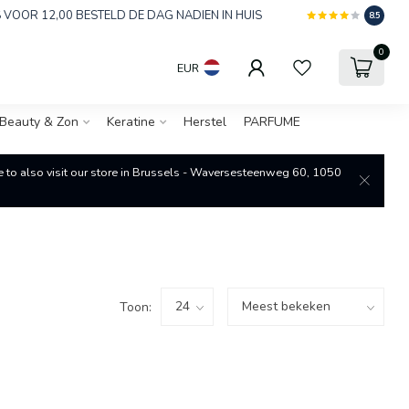
 VOOR 12,00 BESTELD DE DAG NADIEN IN HUIS
8.5
0
EUR
Beauty & Zon
Keratine
Herstel
PARFUME
re to also visit our store in Brussels - Waversesteenweg 60, 1050
Toon: