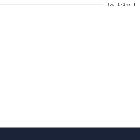
Toon
1
-
1
van 1