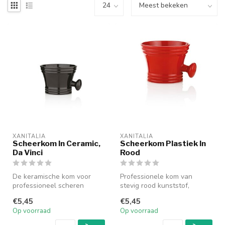
XANITALIA
XANITALIA
Scheerkom In Ceramic,
Scheerkom Plastiek In
Da Vinci
Rood
De keramische kom voor
Professionele kom van
professioneel scheren
stevig rood kunststof,
maakt een comfortabele
bestand tegen vallen, met
€5,45
€5,45
montage van ...
ergonomis...
Op voorraad
Op voorraad