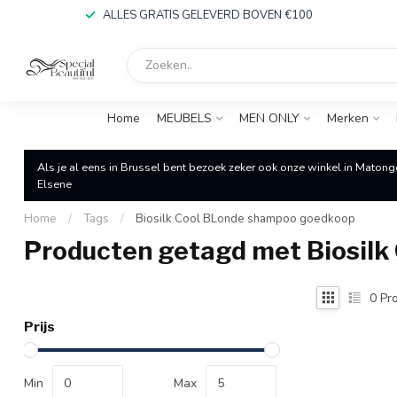
ALLES GRATIS GELEVERD BOVEN €100
Home
MEUBELS
MEN ONLY
Merken
Als je al eens in Brussel bent bezoek zeker ook onze winkel in Matong
Elsene
Home
/
Tags
/
Biosilk Cool BLonde shampoo goedkoop
Producten getagd met Biosil
0
Pro
Prijs
Min
Max