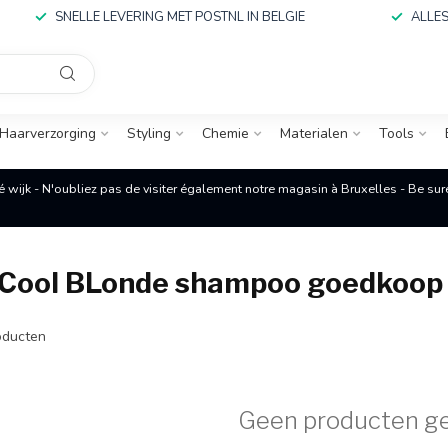
SNELLE LEVERING MET POSTNL IN BELGIE
ALLES
Haarverzorging
Styling
Chemie
Materialen
Tools
é wijk - N'oubliez pas de visiter également notre magasin à Bruxelles - Be su
k Cool BLonde shampoo goedkoop
ducten
Geen producten g