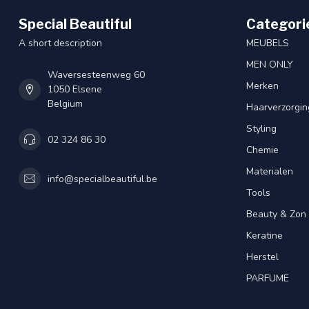
Special Beautiful
Categori
A short description
MEUBELS
MEN ONLY
Waversesteenweg 60
Merken
1050 Elsene
Belgium
Haarverzorgin
Styling
02 324 86 30
Chemie
Materialen
info@specialbeautiful.be
Tools
Beauty & Zon
Keratine
Herstel
PARFUME