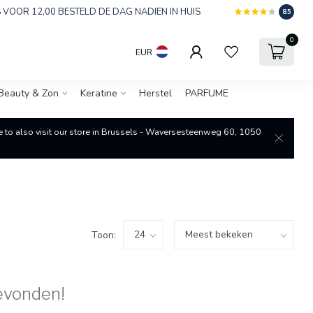
 VOOR 12,00 BESTELD DE DAG NADIEN IN HUIS
8.5
0
EUR
Beauty & Zon
Keratine
Herstel
PARFUME
re to also visit our store in Brussels - Waversesteenweg 60, 1050
Toon:
evonden!