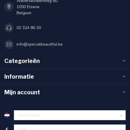
Waversesteenweg 60
1050 Elsene
Belgium
02 324 86 30
info@specialbeautiful.be
Categorieën
Informatie
Mijn account
€