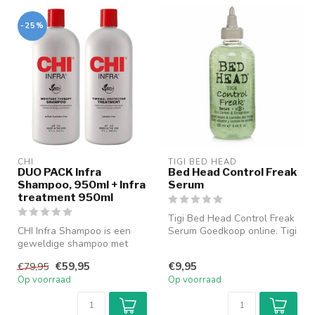
-25%
CHI
TIGI BED HEAD
DUO PACK Infra
Bed Head Control Freak
Shampoo, 950ml + Infra
Serum
treatment 950ml
Tigi Bed Head Control Freak
CHI Infra Shampoo is een
Serum Goedkoop online. Tigi
geweldige shampoo met
Bed Head Control Freak S...
een hydraterende en
€59,95
€9,95
€79,95
verzorgende w...
Op voorraad
Op voorraad