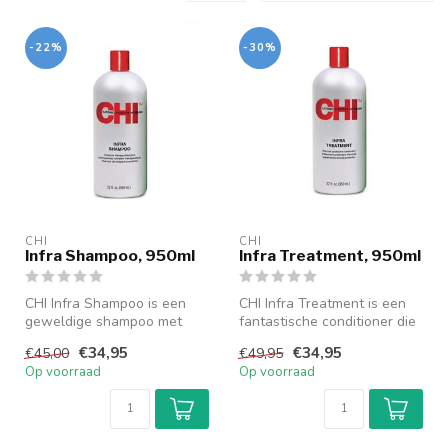
-22%
-30%
CHI
CHI
Infra Shampoo, 950ml
Infra Treatment, 950ml
CHI Infra Shampoo is een
CHI Infra Treatment is een
geweldige shampoo met
fantastische conditioner die
een hydraterende en
het haar beschermt en ee...
€34,95
€34,95
€45,00
€49,95
verzorgende w...
Op voorraad
Op voorraad