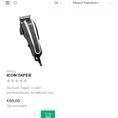
WAHL
ICON TAPER
De Icon Taper is een
professionele tondeuse van
het merk wahl met 4 gratis
€69,00
bijge...
Op voorraad