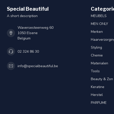
Special Beautiful
Categori
A short description
MEUBELS
MEN ONLY
Waversesteenweg 60
Merken
1050 Elsene
Belgium
Haarverzorgin
Styling
02 324 86 30
Chemie
Materialen
info@specialbeautiful.be
Tools
Beauty & Zon
Keratine
Herstel
PARFUME