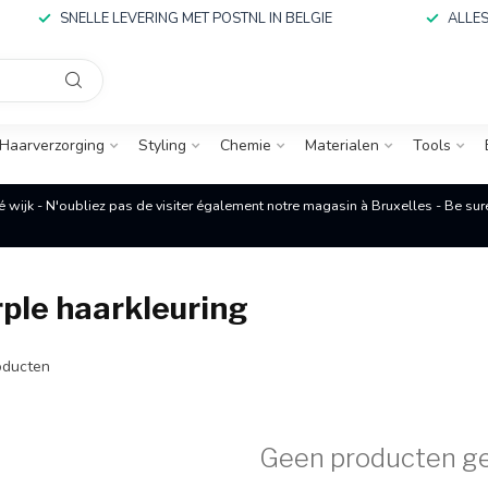
SNELLE LEVERING MET POSTNL IN BELGIE
ALLES
Haarverzorging
Styling
Chemie
Materialen
Tools
é wijk - N'oubliez pas de visiter également notre magasin à Bruxelles - Be su
ple haarkleuring
ducten
Geen producten g