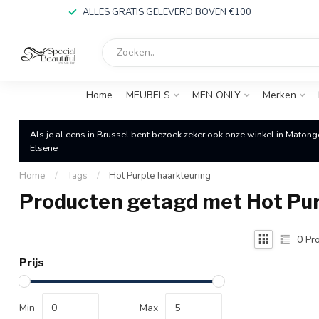
ALLES GRATIS GELEVERD BOVEN €100
Home
MEUBELS
MEN ONLY
Merken
Als je al eens in Brussel bent bezoek zeker ook onze winkel in Matong
Elsene
Home
/
Tags
/
Hot Purple haarkleuring
Producten getagd met Hot Pur
0
Pro
Prijs
Min
Max