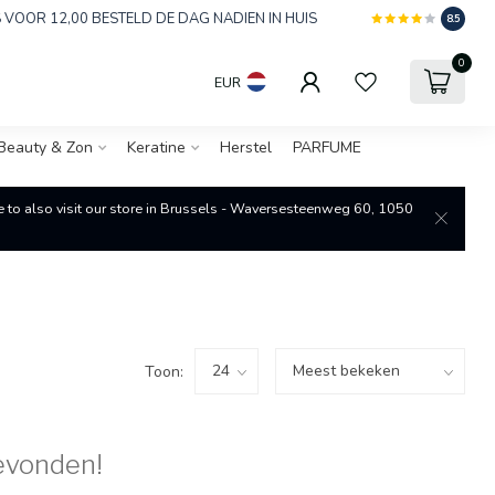
 VOOR 12,00 BESTELD DE DAG NADIEN IN HUIS
8.5
0
EUR
Beauty & Zon
Keratine
Herstel
PARFUME
re to also visit our store in Brussels - Waversesteenweg 60, 1050
Toon:
evonden!