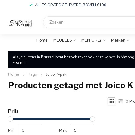
ALLES GRATIS GELEVERD BOVEN €100
Home
MEUBELS
MEN ONLY
Merken
Als je al eens in Brussel bent bezoek zeker ook onze winkel in Matong
Elsene
Home
/
Tags
/
Joico K-pak
Producten getagd met Joico K
0
Pro
Prijs
Min
Max