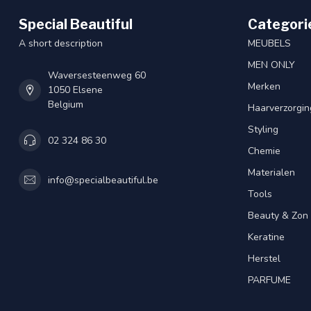
Special Beautiful
Categori
A short description
MEUBELS
MEN ONLY
Waversesteenweg 60
Merken
1050 Elsene
Belgium
Haarverzorgin
Styling
02 324 86 30
Chemie
Materialen
info@specialbeautiful.be
Tools
Beauty & Zon
Keratine
Herstel
PARFUME