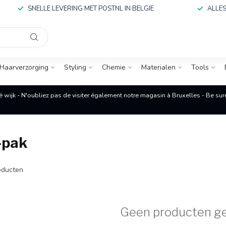
SNELLE LEVERING MET POSTNL IN BELGIE
ALLES
Haarverzorging
Styling
Chemie
Materialen
Tools
é wijk - N'oubliez pas de visiter également notre magasin à Bruxelles - Be su
-pak
ducten
Geen producten g