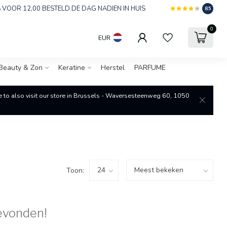
 VOOR 12,00 BESTELD DE DAG NADIEN IN HUIS
8.5
0
EUR
Beauty & Zon
Keratine
Herstel
PARFUME
re to also visit our store in Brussels - Waversesteenweg 60, 1050
Toon:
evonden!