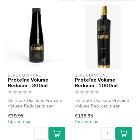
BLACK DIAMOND
BLACK DIAMOND
Proteïne Volume
Proteïne Volume
Reducer - 200ml
Reducer - 1000ml
De Black Diamond Proteïne
De Black Diamond Proteïne
Volume Reducer is een
Volume Reducer is een
professionele behandeling
professionele behandeling
€39,95
€139,95
die sp...
die sp...
Op voorraad
Op voorraad