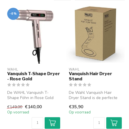
-6%
WAHL
WAHL
Vanquish T-Shape Dryer
Vanquish Hair Dryer
- Rose Gold
Stand
De WAHL Vanquish T-
De Wahl Vanquish Hair
Shape Föhn in Rose Gold
Dryer Stand is de perfecte
combineert stijl en
aanvulling op jouw Wahl
€140,00
€35,90
€149,00
functionaliteit. ...
Vanquis...
Op voorraad
Op voorraad