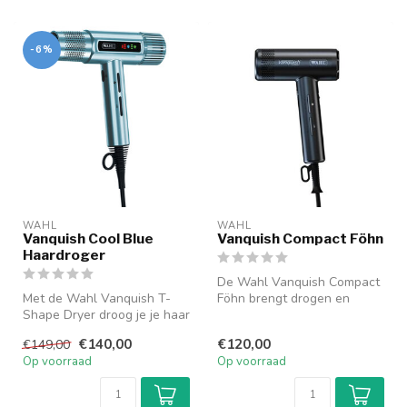
-6%
WAHL
WAHL
Vanquish Cool Blue
Vanquish Compact Föhn
Haardroger
De Wahl Vanquish Compact
Met de Wahl Vanquish T-
Föhn brengt drogen en
Shape Dryer droog je je haar
stylen naar een hoger
snel, stil en comfortabel. D...
niveau. Dez...
€140,00
€120,00
€149,00
Op voorraad
Op voorraad