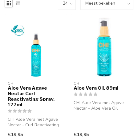
CHI
CHI
Aloe Vera Agave
Aloe Vera Oil, 89ml
Nectar Curl
Reactivating Spray,
CHI Aloe Vera met Agave
177ml
Nectar - Aloe Vera Oil
Verrijkt met Aloe Vera en
CHI Aloe Vera met Agave
zijde, ...
Nectar - Curl Reactivating
Spray Verlevendigt krullen
€19,95
€19,95
en...