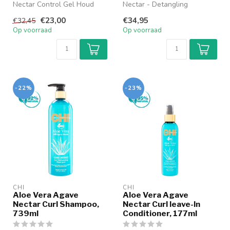
Nectar Control Gel Houd
Nectar - Detangling
krullen en de textuur onder
Conditioner Definieert
€23,00
€34,95
€32,45
cont...
krullen, beva...
Op voorraad
Op voorraad
-22%
-23%
CHI
CHI
Aloe Vera Agave
Aloe Vera Agave
Nectar Curl Shampoo,
Nectar Curl leave-In
739ml
Conditioner, 177ml