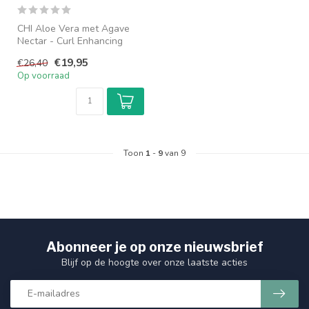
CHI Aloe Vera met Agave
Nectar - Curl Enhancing
Shampoo Licht schuimende
€19,95
€26,40
shampoo...
Op voorraad
Toon
1
-
9
van 9
Abonneer je op onze nieuwsbrief
Blijf op de hoogte over onze laatste acties