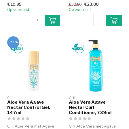
Conditioner Definieert
Cream Deze niet
€19,95
€23,00
€32,50
krullen, beva...
verzwarende ...
Op voorraad
Op voorraad
-29%
CHI
CHI
Aloe Vera Agave
Aloe Vera Agave
Nectar Control Gel,
Nectar Curl
147ml
Conditioner, 739ml
CHI Aloe Vera met Agave
CHI Aloe Vera met Agave