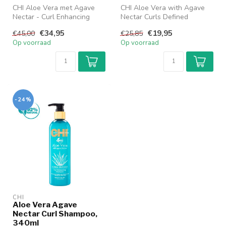
CHI Aloe Vera met Agave
CHI Aloe Vera with Agave
Nectar - Curl Enhancing
Nectar Curls Defined
Shampoo Licht schuimende
Definieer, verbeter en
€34,95
€19,95
€45,00
€25,85
shampoo...
verlevendig...
Op voorraad
Op voorraad
-24%
CHI
Aloe Vera Agave
Nectar Curl Shampoo,
340ml