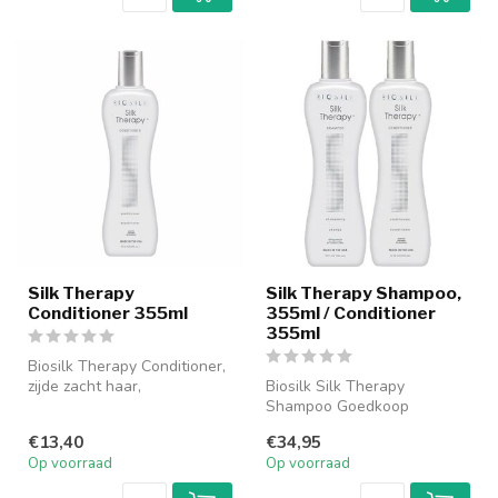
Silk Therapy
Silk Therapy Shampoo,
Conditioner 355ml
355ml / Conditioner
355ml
Biosilk Therapy Conditioner,
zijde zacht haar,
Biosilk Silk Therapy
schitterende glans. Biosilk
Shampoo Goedkoop
Thera...
bestellen online. Biosilk Silk
€13,40
€34,95
Therapy Sha...
Op voorraad
Op voorraad