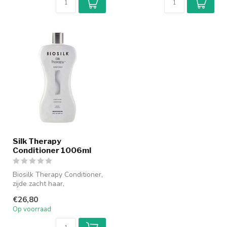
Silk Therapy
Conditioner 1006ml
Biosilk Therapy Conditioner,
zijde zacht haar,
schitterende glans. Biosilk
€26,80
Thera...
Op voorraad