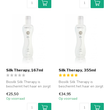
Silk Therapy, 167ml
Silk Therapy, 355ml
Biosilk Silk Therapy is
Biosilk Silk Therapy is
beschermt het haar en zorgt
beschermt het haar en zorgt
voor een schitterende
voor een schitterende
€25,50
€34,95
glans....
glans....
Op voorraad
Op voorraad