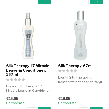
Silk Therapy 17 Miracle
Silk Therapy, 67ml
Leave-in Conditioner,
167ml
Biosilk Silk Therapy is
beschermt het haar en zorgt
BioSilk Silk Therapy 17
voor een schitterende
Miracle Leave In Conditioner
glans....
heeft een verzorgende
€15,85
€16,95
werki...
Op voorraad
Op voorraad