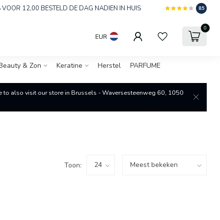
 VOOR 12,00 BESTELD DE DAG NADIEN IN HUIS
8.5
0
EUR
Beauty & Zon
Keratine
Herstel
PARFUME
re to also visit our store in Brussels - Waversesteenweg 60, 1050
Toon: