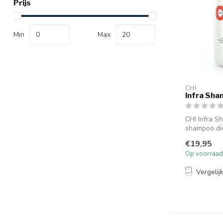
Prijs
Min
Max
CHI
Infra Sh
CHI Infra S
shampoo di
hydrateert 
€19,95
Infra ...
Op voorraad
Vergelij