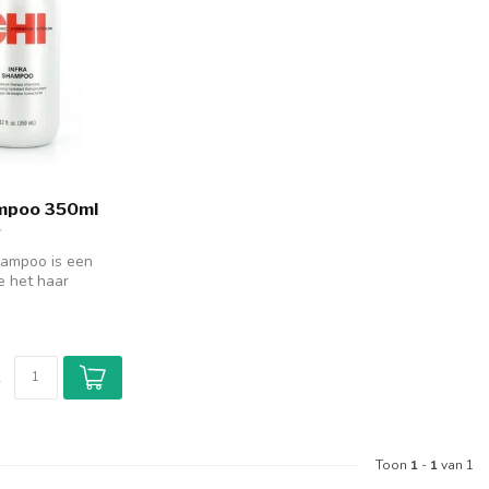
ampoo 350ml
hampoo is een
e het haar
en verzorgt. CHI
k
Toon
1
-
1
van 1