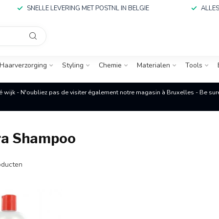
SNELLE LEVERING MET POSTNL IN BELGIE
ALLES
Haarverzorging
Styling
Chemie
Materialen
Tools
é wijk - N'oubliez pas de visiter également notre magasin à Bruxelles - Be su
fra Shampoo
ducten