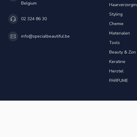
Belgium
Haarverzorgin
Styling
02 324 86 30
Chemie
Materialen
info@specialbeautiful.be
Tools
Beauty & Zon
Keratine
Herstel
PARFUME