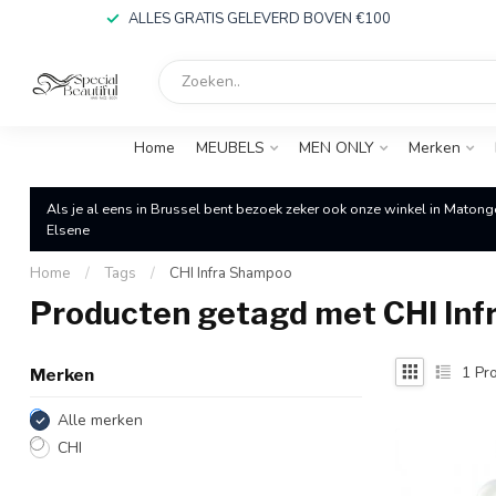
ALLES GRATIS GELEVERD BOVEN €100
Home
MEUBELS
MEN ONLY
Merken
Als je al eens in Brussel bent bezoek zeker ook onze winkel in Matong
Elsene
Home
/
Tags
/
CHI Infra Shampoo
Producten getagd met CHI In
1
Pro
Merken
Alle merken
CHI