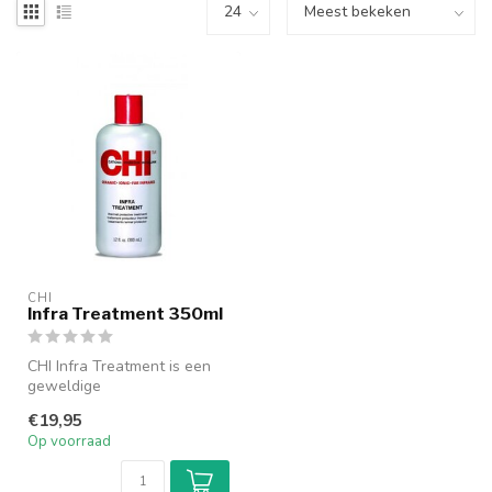
CHI
Infra Treatment 350ml
CHI Infra Treatment is een
geweldige
conditioner/treatment.De
€19,95
Infra Treatment va...
Op voorraad