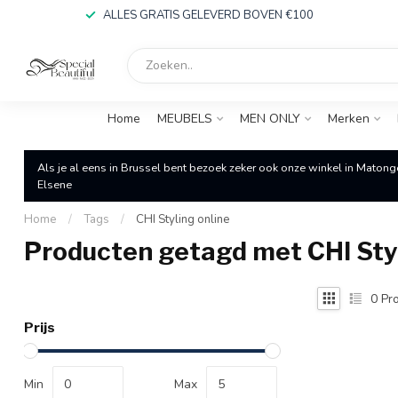
ALLES GRATIS GELEVERD BOVEN €100
Home
MEUBELS
MEN ONLY
Merken
Als je al eens in Brussel bent bezoek zeker ook onze winkel in Matong
Elsene
Home
/
Tags
/
CHI Styling online
Producten getagd met CHI Styl
0
Pro
Prijs
Min
Max