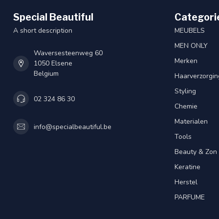
Special Beautiful
Categori
A short description
MEUBELS
MEN ONLY
Waversesteenweg 60
Merken
1050 Elsene
Belgium
Haarverzorgin
Styling
02 324 86 30
Chemie
Materialen
info@specialbeautiful.be
Tools
Beauty & Zon
Keratine
Herstel
PARFUME