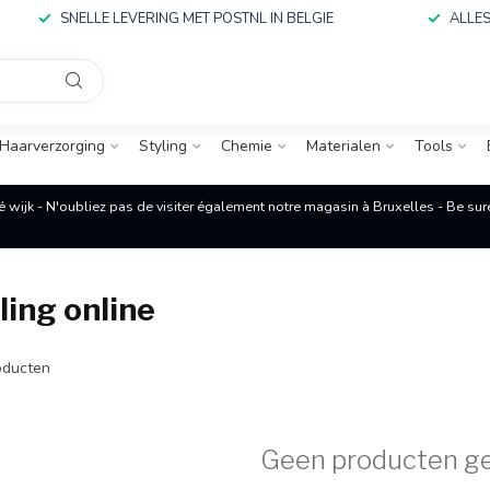
SNELLE LEVERING MET POSTNL IN BELGIE
ALLES
Haarverzorging
Styling
Chemie
Materialen
Tools
é wijk - N'oubliez pas de visiter également notre magasin à Bruxelles - Be su
ing online
ducten
Geen producten g