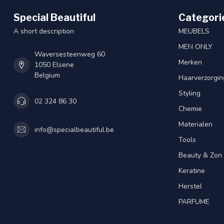
Special Beautiful
Categori
A short description
MEUBELS
MEN ONLY
Waversesteenweg 60
Merken
1050 Elsene
Belgium
Haarverzorgin
Styling
02 324 86 30
Chemie
Materialen
info@specialbeautiful.be
Tools
Beauty & Zon
Keratine
Herstel
PARFUME