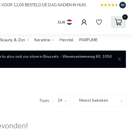
 VOOR 12,00 BESTELD DE DAG NADIEN IN HUIS
8.5
0
EUR
Beauty & Zon
Keratine
Herstel
PARFUME
re to also visit our store in Brussels - Waversesteenweg 60, 1050
Toon:
evonden!