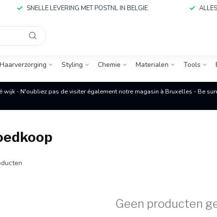
SNELLE LEVERING MET POSTNL IN BELGIE
ALLES
Haarverzorging
Styling
Chemie
Materialen
Tools
é wijk - N'oubliez pas de visiter également notre magasin à Bruxelles - Be su
oedkoop
ducten
Geen producten g