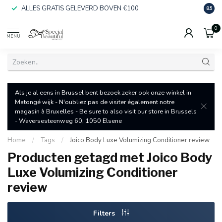
ALLES GRATIS GELEVERD BOVEN €100
SNEL
8.5
0
MENU
Als je al eens in Brussel bent bezoek zeker ook onze winkel in
Matongé wijk - N'oubliez pas de visiter également notre
magasin à Bruxelles - Be sure to also visit our store in Brussels
- Waversesteenweg 60, 1050 Elsene
Home
/
Tags
/
Joico Body Luxe Volumizing Conditioner review
Producten getagd met Joico Body
Luxe Volumizing Conditioner
review
Filters