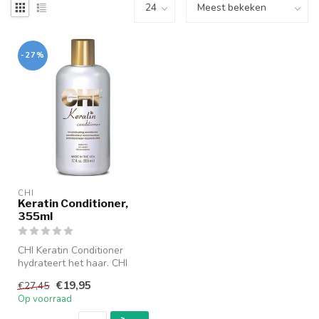
-27%
CHI
Keratin Conditioner,
355ml
CHI Keratin Conditioner
hydrateert het haar. CHI
Keratin Conditioner
€19,95
€27,45
beschermt h...
Op voorraad