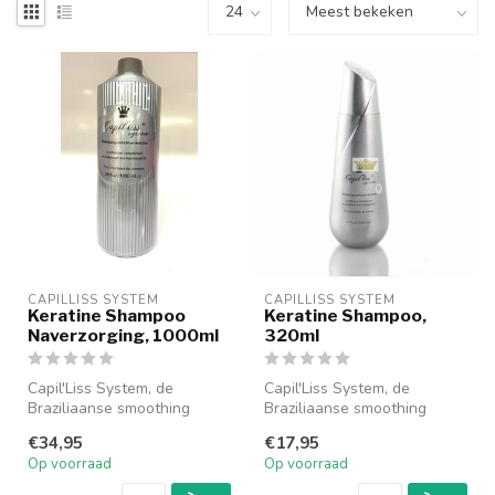
CAPILLISS SYSTEM
CAPILLISS SYSTEM
Keratine Shampoo
Keratine Shampoo,
Naverzorging, 1000ml
320ml
Capil'Liss System, de
Capil'Liss System, de
Braziliaanse smoothing
Braziliaanse smoothing
Shampoo op basis van nano
Shampoo op basis van nano
€34,95
€17,95
keratine.
keratine.
Op voorraad
Op voorraad