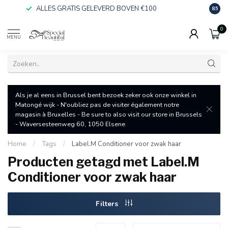
ALLES GRATIS GELEVERD BOVEN €100
SNEL
8.5
0
MENU
Als je al eens in Brussel bent bezoek zeker ook onze winkel in
Matongé wijk - N'oubliez pas de visiter également notre
magasin à Bruxelles - Be sure to also visit our store in Brussels
- Waversesteenweg 60, 1050 Elsene
Home
/
Tags
/
Label.M Conditioner voor zwak haar
Producten getagd met Label.M
Conditioner voor zwak haar
Filters