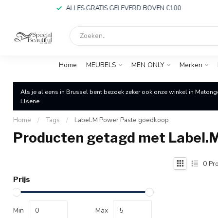
ALLES GRATIS GELEVERD BOVEN €100
Home
MEUBELS
MEN ONLY
Merken
Als je al eens in Brussel bent bezoek zeker ook onze winkel in Matong
Elsene
Home
/
Tags
/
Label.M Power Paste goedkoop
Producten getagd met Label.
0
Pro
Prijs
Min
Max