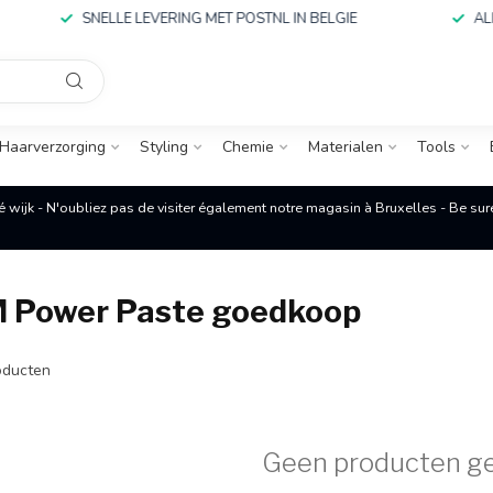
SNELLE LEVERING MET POSTNL IN BELGIE
ALLES
Haarverzorging
Styling
Chemie
Materialen
Tools
é wijk - N'oubliez pas de visiter également notre magasin à Bruxelles - Be su
M Power Paste goedkoop
ducten
Geen producten g