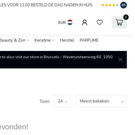
 VOOR 12,00 BESTELD DE DAG NADIEN IN HUIS
8.5
0
EUR
Beauty & Zon
Keratine
Herstel
PARFUME
re to also visit our store in Brussels - Waversesteenweg 60, 1050
Toon:
evonden!