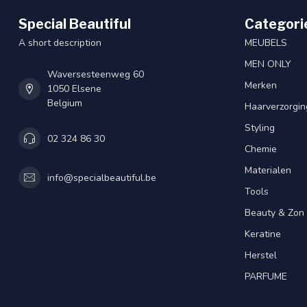
Special Beautiful
Categori
A short description
MEUBELS
MEN ONLY
Waversesteenweg 60
Merken
1050 Elsene
Belgium
Haarverzorgin
Styling
02 324 86 30
Chemie
Materialen
info@specialbeautiful.be
Tools
Beauty & Zon
Keratine
Herstel
PARFUME