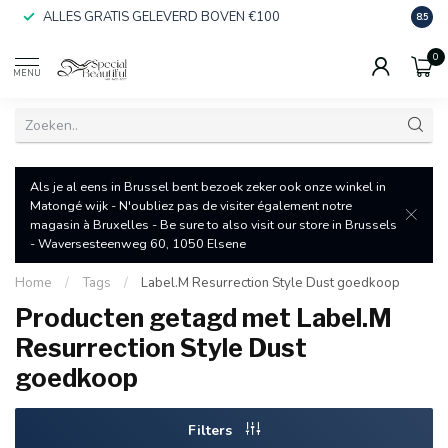
ALLES GRATIS GELEVERD BOVEN €100
SNEL
8.5
0
MENU
Als je al eens in Brussel bent bezoek zeker ook onze winkel in
Matongé wijk - N'oubliez pas de visiter également notre
magasin à Bruxelles - Be sure to also visit our store in Brussels
- Waversesteenweg 60, 1050 Elsene
Home
/
Tags
/
Label.M Resurrection Style Dust goedkoop
Producten getagd met Label.M
Resurrection Style Dust
goedkoop
Filters